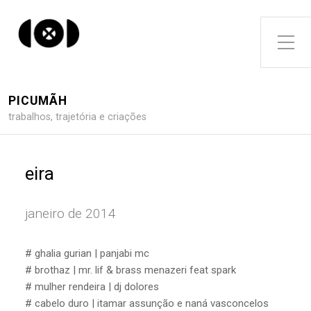
Toggle Side Menu
PICUMÃH
trabalhos, trajetória e criações
eira
janeiro de 2014
# ghalia gurian | panjabi mc
# brothaz | mr. lif & brass menazeri feat spark
# mulher rendeira | dj dolores
# cabelo duro | itamar assunção e naná vasconcelos