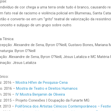
pse:
ndivíduo de cor chega a uma terra onde tudo é branco, causando rea
m fato real de racismo e violência policial em Blumenau, Santa Cata
tão e converte-se em um “grito” teatral de valorização da resistên
onceito e subjugo de um grupo sobre outro.
a Ténica:
epção: Alexandre de Sena, Byron O”Neill, Gustavo Bones, Mariana M
aturgia: Byron O”Neill
ção: Alexandre de Sena, Byron O”Neill, Jésus Lataliza e MC Matéria
inação: Jésus Lataliza
órico:
ez. 2016 –
Mostra Hífen de Pesquisa-Cena
go. 2016 –
Mostra de Teatro e Direitos Humanos
un. 2016 –
IV Mostra Benjamin de Oliveira
ez. 2015 – Projeto Conexões | Ocupação da Funarte MG
ut. 2013 –
Polifônica dos Artistas Cênicos Contemporâneos – Festiv