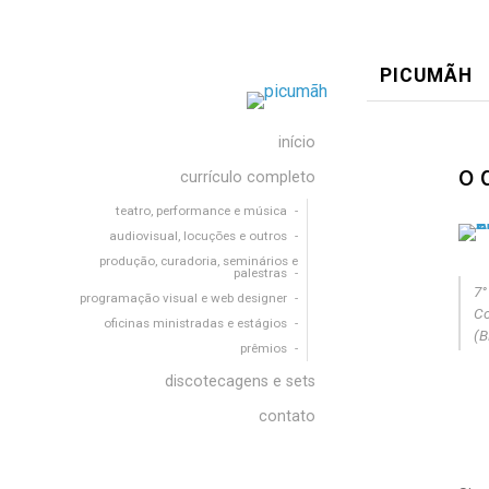
PICUMÃH
início
o 
currículo completo
teatro, performance e música
audiovisual, locuções e outros
produção, curadoria, seminários e
palestras
7°
programação visual e web designer
Co
oficinas ministradas e estágios
(B
prêmios
discotecagens e sets
contato