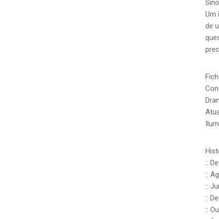
Sino
Um i
de u
ques
prec
Fich
Conc
Dram
Atua
Ilum
Hist
:: D
:: A
:: J
:: D
:: O