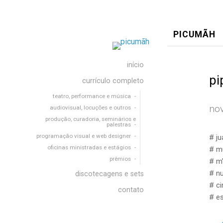
PICUMÃH
início
pi
currículo completo
teatro, performance e música
no
audiovisual, locuções e outros
produção, curadoria, seminários e
palestras
programação visual e web designer
# ju
oficinas ministradas e estágios
# mu
prêmios
# m
# n
discotecagens e sets
# ci
contato
# es