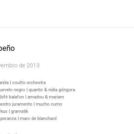
peño
vembro de 2013
anita | coutto orchestra
evelo negro | quantic & nidia góngora
’bifé balafon | amadou & mariam
uestro juramento | mucho cumo
rkus | gramatik
peranza | marc de blanchard